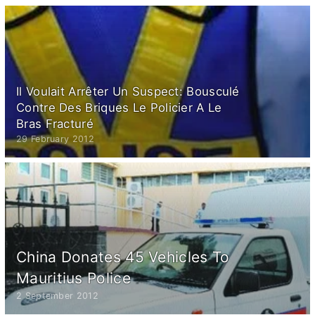
Il Voulait Arrêter Un Suspect: Bousculé
Contre Des Briques Le Policier A Le
Bras Fracturé
29 February 2012
China Donates 45 Vehicles To
Mauritius Police
2 September 2012