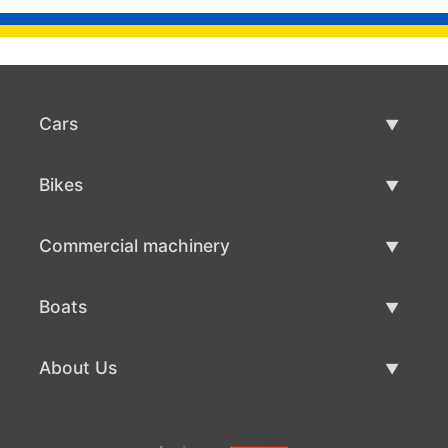
Cars
Used Cars
Bikes
Car Sale
Used Bikes
Commercial machinery
Bike Sale
Used Commercial Machinery
Boats
Commercial Machinery Sale
Used Boats
About Us
Boat Sale
About Us