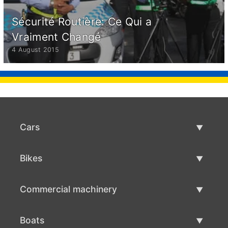
Sécurité Routière: Ce Qui a
Vraiment Changé
4 August 2015
Cars
Used Cars
Bikes
Car Sale
Used Bikes
Commercial machinery
Bike Sale
Used Commercial Machinery
Boats