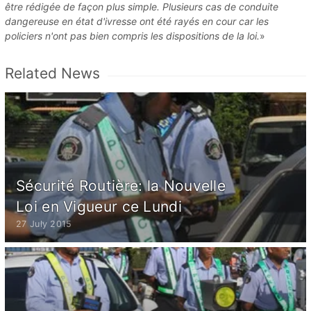
être rédigée de façon plus simple. Plusieurs cas de conduite
dangereuse en état d'ivresse ont été rayés en cour car les
policiers n'ont pas bien compris les dispositions de la loi.
»
Related News
Sécurité Routière: la Nouvelle
Loi en Vigueur ce Lundi
27 July 2015