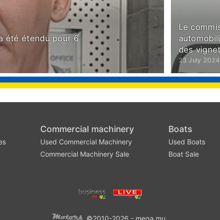
Le commis
 a été étendu pour 6
automobil
des vignet
23 July 2024
Commercial machinery
Boats
es
Used Commercial Machinery
Used Boats
Commercial Machinery Sale
Boat Sale
©2010-2026 - mega.mu