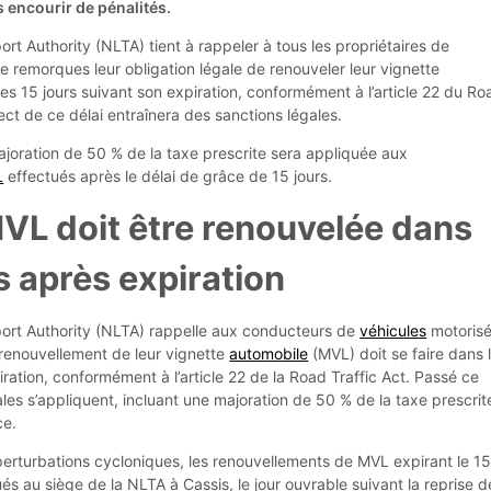
s encourir de pénalités.
rt Authority (NLTA) tient à rappeler à tous les propriétaires de
e remorques leur obligation légale de renouveler leur vignette
es 15 jours suivant son expiration, conformément à l’article 22 du Ro
ect de ce délai entraînera des sanctions légales.
ajoration de 50 % de la taxe prescrite sera appliquée aux
L
effectués après le délai de grâce de 15 jours.
MVL doit être renouvelée dans
rs après expiration
ort Authority (NLTA) rappelle aux conducteurs de
véhicules
motoris
renouvellement de leur vignette
automobile
(MVL) doit se faire dans 
iration, conformément à l’article 22 de la Road Traffic Act. Passé ce
ales s’appliquent, incluant une majoration de 50 % de la taxe prescrit
ce.
perturbations cycloniques, les renouvellements de MVL expirant le 1
ués au siège de la NLTA à Cassis, le jour ouvrable suivant la reprise d