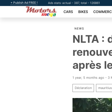
+ Publish Ad FREE !
Ads stats: actual - 387, total - 126861
CARS
BIKES
COMMERCI
NEWS
NLTA : d
renouve
après l
1 year, 5 months ago - 3
Déclaration
mauritiu