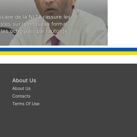
saire de la NLTA rassure les
istes sur le nouveau format
tes octroyées par l’autorité
About Us
About Us
Contacts
Terms Of Use