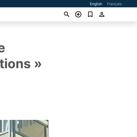
English
Français
e
tions »