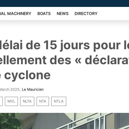
AL MACHINERY
BOATS
NEWS
DIRECTORY
élai de 15 jours pour l
llement des « déclara
e cyclone
 March 2025
,
Le Mauricien
s
MVL
NLTA
NTA
NTLA