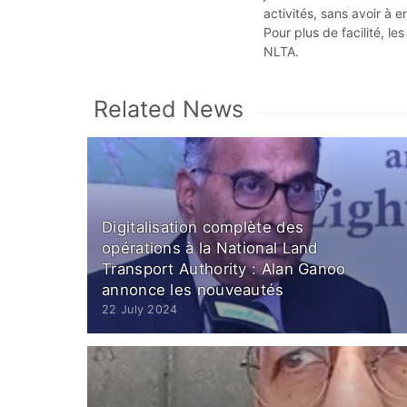
activités, sans avoir à e
Pour plus de facilité, l
NLTA.
Related News
Digitalisation complète des
opérations à la National Land
Transport Authority : Alan Ganoo
annonce les nouveautés
22 July 2024