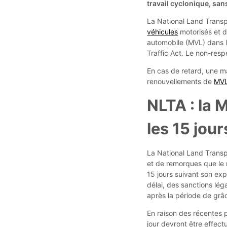
travail cyclonique, san
La National Land Transpo
véhicules
motorisés et d
automobile (MVL) dans l
Traffic Act. Le non-resp
En cas de retard, une m
renouvellements de
MV
NLTA : la 
les 15 jou
La National Land Transp
et de remorques que le 
15 jours suivant son exp
délai, des sanctions lég
après la période de grâ
En raison des récentes 
jour devront être effect