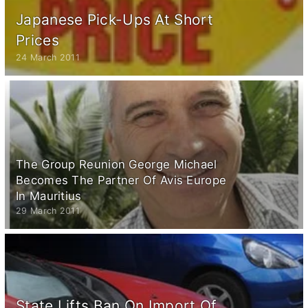
Japanese Pick-Ups At Short
Prices
24 March 2011
The Group Reunion George Michael
Becomes The Partner Of Avis Europe
In Mauritius
29 March 2011
State Lifts Ban On Import Of