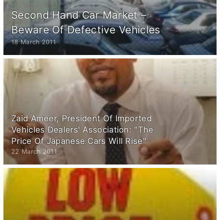
Second Hand Car Market –
Beware Of Defective Vehicles
18 March 2011
Zaid Ameer, President Of Imported
Vehicles Dealers' Association: "The
Price Of Japanese Cars Will Rise"
22 March 2011