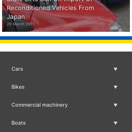
Reconditioned Vehicles From
Japan
29 March 2011
Cars
Used Cars
Bikes
Car Sale
Used Bikes
Commercial machinery
Bike Sale
Used Commercial Machinery
Boats
Commercial Machinery Sale