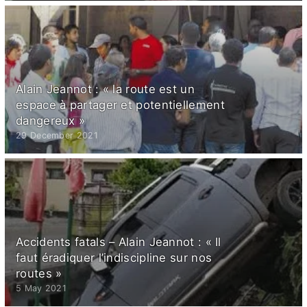
Alain Jeannot : « la route est un
espace à partager et potentiellement
dangereux »
29 December 2021
Accidents fatals – Alain Jeannot : « Il
faut éradiquer l’indiscipline sur nos
routes »
5 May 2021