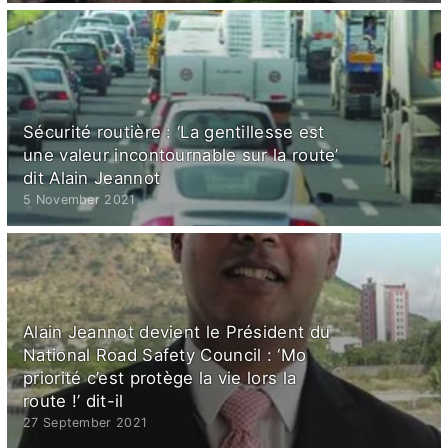
Sécurité routière : ‘La gentillesse est
une valeur incontournable sur la route’
dit Alain Jeannot
5 November 2021
Alain Jeannot devient le Président du
National Road Safety Council : ‘Mo
priorité c’est protège la vie lors la
route !’ dit-il
27 September 2021