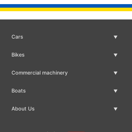
Cars
Used Cars
Bikes
Car Sale
Used Bikes
Commercial machinery
Bike Sale
Used Commercial Machinery
Boats
Commercial Machinery Sale
Used Boats
About Us
Boat Sale
About Us