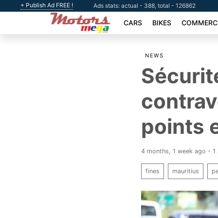
+ Publish Ad FREE !
Ads stats: actual - 388, total - 126862
CARS
BIKES
COMMERCI
NEWS
Sécurit
contrav
points 
4 months, 1 week ago - 1
fines
mauritius
pe