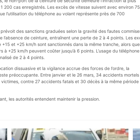
s, le non-port de la ceinture de sécurité demeure l’infraction la plus
 1 200 cas enregistrés. Les excès de vitesse suivent avec environ 7
ue l’utilisation du téléphone au volant représente près de 700
prévoit des sanctions graduées selon la gravité des fautes commise
que l’absence de ceinture, entraînent une perte de 2 à 4 points. Les e
e +15 et +25 km/h sont sanctionnés dans la même tranche, alors que
s à +25 km/h peuvent coûter jusqu’à 6 points. L’usage du téléphone
alisé de 2 à 4 points.
cation dissuasive et la vigilance accrue des forces de l’ordre, la
 reste préoccupante. Entre janvier et le 26 mars, 34 accidents mortels
6 victimes, contre 27 accidents fatals et 30 décès à la même période
nt, les autorités entendent maintenir la pression.