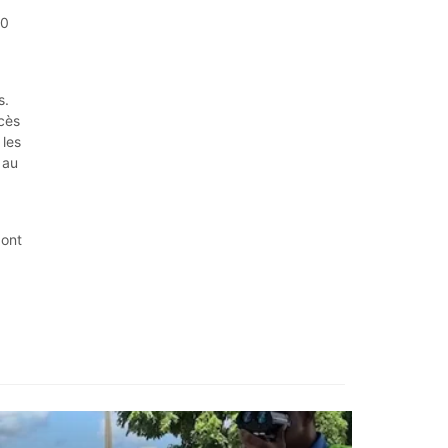
50
s.
xcès
 les
 au
 ont