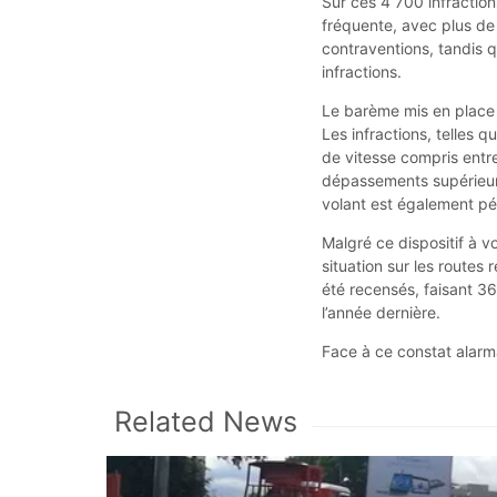
Sur ces 4 700 infraction
fréquente, avec plus de
contraventions, tandis q
infractions.
Le barème mis en place 
Les infractions, telles 
de vitesse compris entr
dépassements supérieur
volant est également pén
Malgré ce dispositif à vo
situation sur les routes
été recensés, faisant 3
l’année dernière.
Face à ce constat alarma
Related News