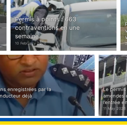
Permis à points : 663
contraventions en une
semaine
10 February 2026
ns enregistrées par la
Le permis 
onducteur déjà
amendes d
l’entrée 
11 May 2026