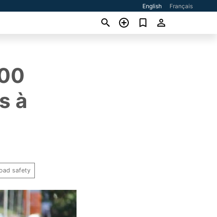
English
Français
700
s à
oad safety