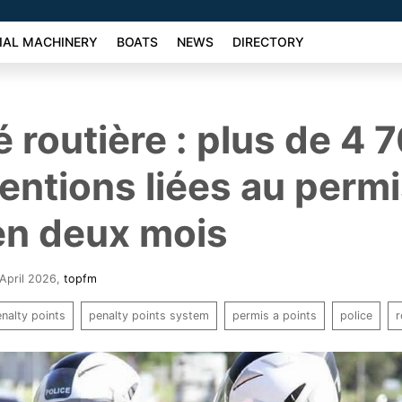
AL MACHINERY
BOATS
NEWS
DIRECTORY
é routière : plus de 4 
entions liées au permi
en deux mois
 April 2026
,
topfm
nalty points
penalty points system
permis a points
police
r