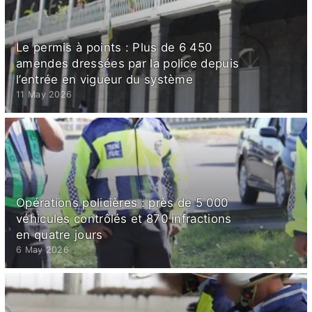
Le permis à points : Plus de 6 450
amendes dressées par la police depuis
l’entrée en vigueur du système
11 May 2026
Opérations policières : près de 5 000
véhicules contrôlés et 870 infractions
en quatre jours
6 May 2026