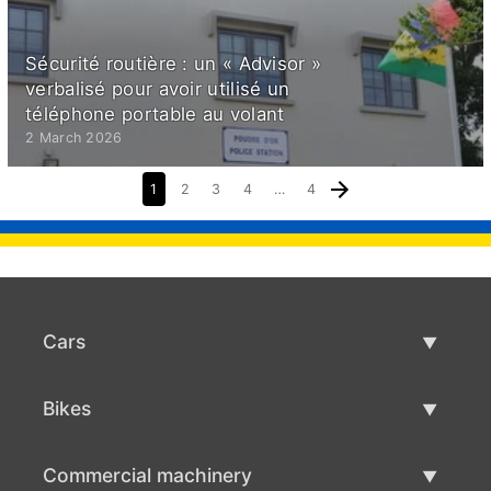
Sécurité routière : un « Advisor »
verbalisé pour avoir utilisé un
téléphone portable au volant
2 March 2026
1
2
3
4
…
4
Cars
Used Cars
Bikes
Car Sale
Used Bikes
Commercial machinery