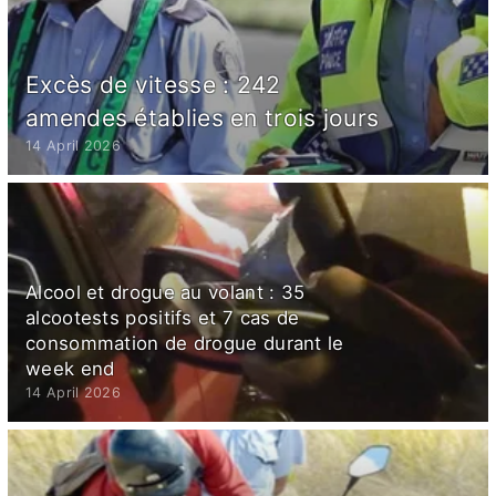
Excès de vitesse : 242
amendes établies en trois jours
14 April 2026
Alcool et drogue au volant : 35
alcootests positifs et 7 cas de
consommation de drogue durant le
week end
14 April 2026