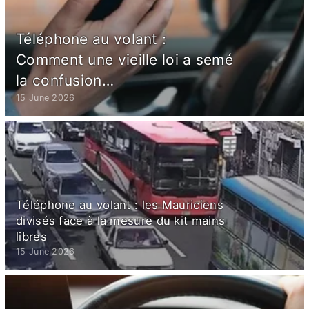
Téléphone au volant :
Comment une vieille loi a semé
la confusion…
15 June 2026
Téléphone au volant : les Mauriciens
divisés face à la mesure du kit mains
libres
15 June 2026