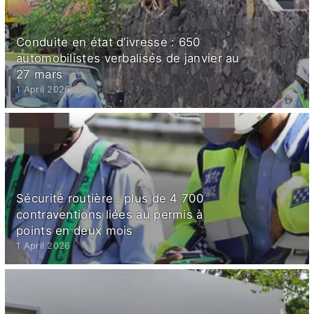
Conduite en état d’ivresse : 650
automobilistes verbalisés de janvier au
27 mars
1 April 2026
Sécurité routière : plus de 4 700
contraventions liées au permis à
points en deux mois
1 April 2026