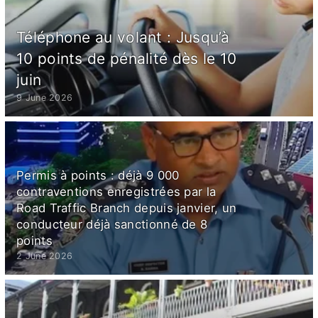
Téléphone au volant : Jusqu’à
10 points de pénalité dès le 10
juin
9 June 2026
Permis à points : déjà 9 000
contraventions enregistrées par la
Road Traffic Branch depuis janvier, un
conducteur déjà sanctionné de 8
points
2 June 2026