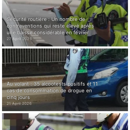
Sécurité routière : Un nombre de
contraventions qui reste élevé après
une baisse considérable en février
27 April 2026
Au volant : 35 alcootests positifs et 11
cas de consommation de drogue en
cinq jours
21 April 2026