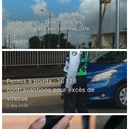
Sur les routes : Sévir contre les
infractions grâce aux caméras Safe
City
9 July 2026
Permis à points : 16 128
contraventions pour excès de
vitesse
2 July 2026