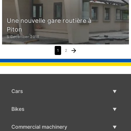
Une nouvelle gare routière à
Piton
5 December 2018
1
2
Cars
Used Cars
Bikes
Car Sale
Used Bikes
Commercial machinery