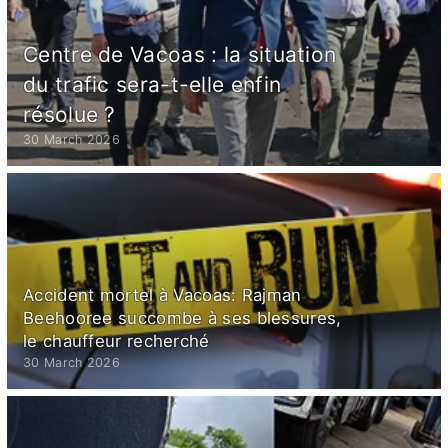
Centre de Vacoas : la situation
du trafic sera-t-elle enfin
résolue ?
30 March 2026
Accident mortel à Vacoas: Rajman
Beehooree succombe à ses blessures,
le chauffeur recherché
30 March 2026