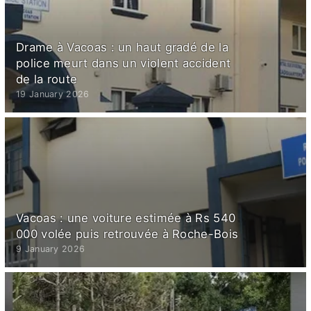
Drame à Vacoas : un haut gradé de la
police meurt dans un violent accident
de la route
19 January 2026
Vacoas : une voiture estimée à Rs 540
000 volée puis retrouvée à Roche-Bois
9 January 2026