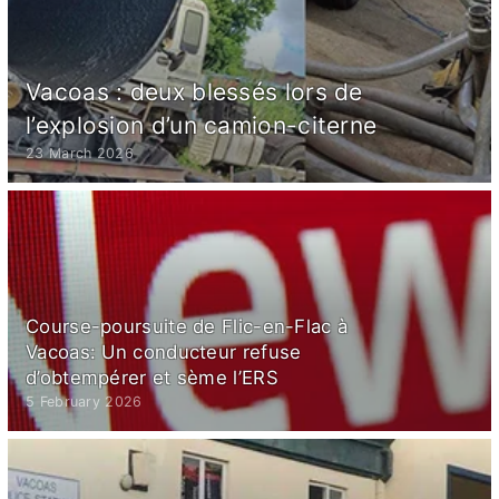
Vacoas : deux blessés lors de
l’explosion d’un camion-citerne
23 March 2026
Course-poursuite de Flic-en-Flac à
Vacoas: Un conducteur refuse
d’obtempérer et sème l’ERS
5 February 2026