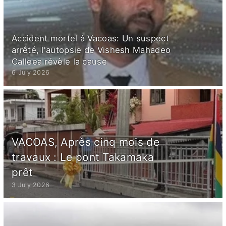
Accident mortel à Vacoas: Un suspect
arrêté, l'autopsie de Vishesh Mahadeo
Calleea révèle la cause
6 July 2026
VACOAS, Après cinq mois de
travaux : Le pont Takamaka
prêt
3 July 2026