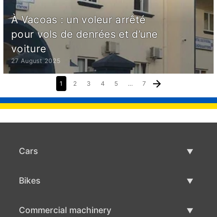
À Vacoas : un voleur arrêté
pour vols de denrées et d’une
voiture
27 August 2025
1
2
3
4
5
…
7
Cars
Used Cars
Bikes
Car Sale
Used Bikes
Commercial machinery