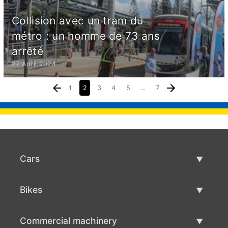
Collision avec un tram du
métro : un homme de 73 ans
arrêté
27 April 2024
1
2
3
4
5
…
7
Cars
Used Cars
Bikes
Car Sale
Used Bikes
Commercial machinery