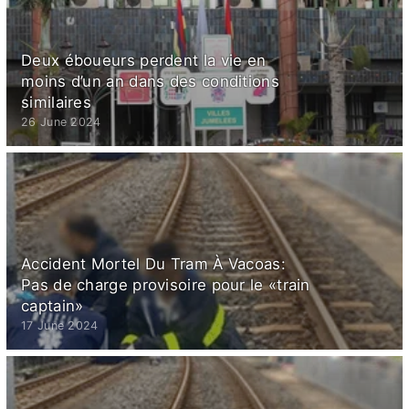
Deux éboueurs perdent la vie en
moins d’un an dans des conditions
similaires
26 June 2024
Accident Mortel Du Tram À Vacoas:
Pas de charge provisoire pour le «train
captain»
17 June 2024