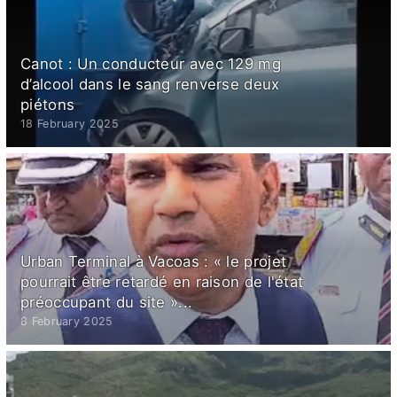
Canot : Un conducteur avec 129 mg
d’alcool dans le sang renverse deux
piétons
18 February 2025
Urban Terminal à Vacoas : « le projet
pourrait être retardé en raison de l'état
préoccupant du site »...
8 February 2025