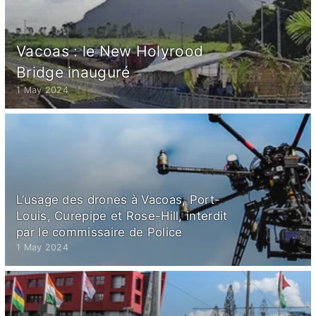
Vacoas : le New Holyrood
Bridge inauguré
1 May 2024
L’usage des drones à Vacoas, Port-
Louis, Curepipe et Rose-Hill, interdit
par le commissaire de Police
1 May 2024