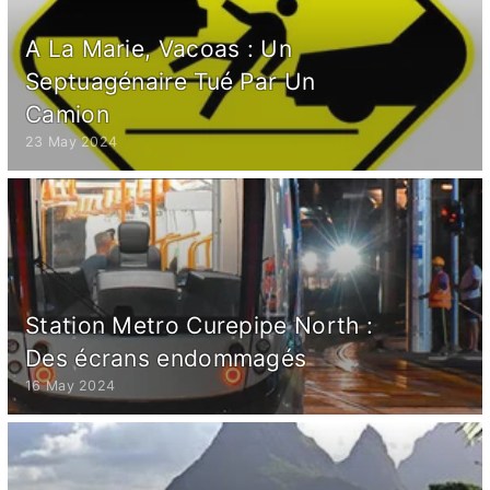
A La Marie, Vacoas : Un
Septuagénaire Tué Par Un
Camion
23 May 2024
Station Metro Curepipe North :
Des écrans endommagés
16 May 2024