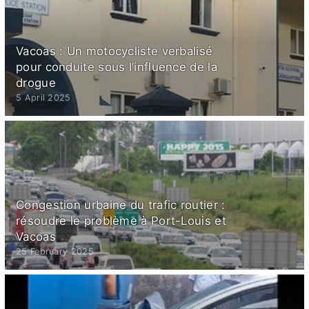
Vacoas : Un motocycliste verbalisé
pour conduite sous l’influence de la
drogue
5 April 2025
Congestion urbaine du trafic routier :
résoudre le problème à Port-Louis et
Vacoas
25 February 2025