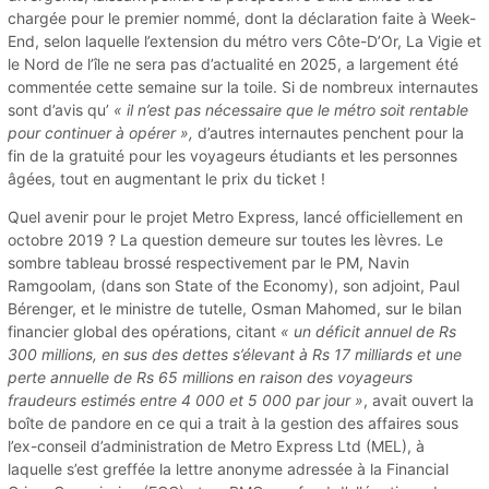
chargée pour le premier nommé, dont la déclaration faite à Week-
End, selon laquelle l’extension du métro vers Côte-D’Or, La Vigie et
le Nord de l’île ne sera pas d’actualité en 2025, a largement été
commentée cette semaine sur la toile. Si de nombreux internautes
sont d’avis qu’
« il n’est pas nécessaire que le métro soit rentable
pour continuer à opérer »,
d’autres internautes penchent pour la
fin de la gratuité pour les voyageurs étudiants et les personnes
âgées, tout en augmentant le prix du ticket !
Quel avenir pour le projet Metro Express, lancé officiellement en
octobre 2019 ? La question demeure sur toutes les lèvres. Le
sombre tableau brossé respectivement par le PM, Navin
Ramgoolam, (dans son State of the Economy), son adjoint, Paul
Bérenger, et le ministre de tutelle, Osman Mahomed, sur le bilan
financier global des opérations, citant
« un déficit annuel de Rs
300 millions, en sus des dettes s’élevant à Rs 17 milliards et une
perte annuelle de Rs 65 millions en raison des voyageurs
fraudeurs estimés entre 4 000 et 5 000 par jour »
, avait ouvert la
boîte de pandore en ce qui a trait à la gestion des affaires sous
l’ex-conseil d’administration de Metro Express Ltd (MEL), à
laquelle s’est greffée la lettre anonyme adressée à la Financial