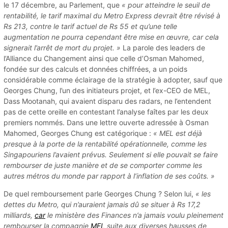
le 17 décembre, au Parlement, que
« pour atteindre le seuil de
rentabilité, le tarif maximal du Metro Express devrait être révisé à
Rs 213, contre le tarif actuel de Rs 55 et qu’une telle
augmentation ne pourra cependant être mise en œuvre, car cela
signerait l’arrêt de mort du projet. »
La parole des leaders de
l’Alliance du Changement ainsi que celle d’Osman Mahomed,
fondée sur des calculs et données chiffrées, a un poids
considérable comme éclairage de la stratégie à adopter, sauf que
Georges Chung, l’un des initiateurs projet, et l’ex-CEO de MEL,
Dass Mootanah, qui avaient disparu des radars, ne l’entendent
pas de cette oreille en contestant l’analyse faîtes par les deux
premiers nommés. Dans une lettre ouverte adressée à Osman
Mahomed, Georges Chung est catégorique :
« MEL est déjà
presque à la porte de la rentabilité opérationnelle, comme les
Singapouriens l’avaient prévus. Seulement si elle pouvait se faire
rembourser de juste manière et de se comporter comme les
autres métros du monde par rapport à l’inflation de ses coûts. »
De quel remboursement parle Georges Chung ? Selon lui,
« les
dettes du Metro, qui n’auraient jamais dû se situer à Rs 17,2
milliards,
car
le ministère des Finances n’a jamais voulu pleinement
rembourser la compagnie
MEL
suite aux diverses hausses de