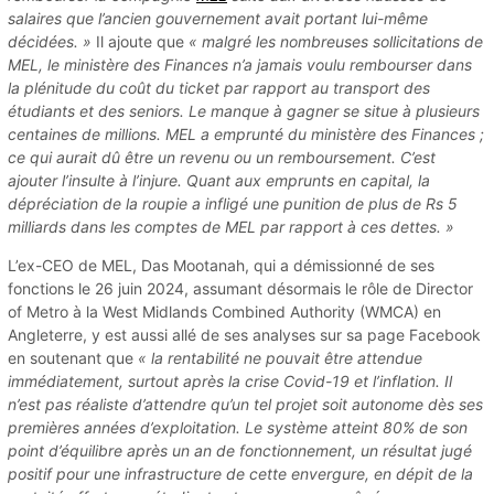
salaires que l’ancien gouvernement avait portant lui-même
décidées. »
Il ajoute que
« malgré les nombreuses sollicitations de
MEL, le ministère des Finances n’a jamais voulu rembourser dans
la plénitude du coût du ticket par rapport au transport des
étudiants et des seniors. Le manque à gagner se situe à plusieurs
centaines de millions. MEL a emprunté du ministère des Finances ;
ce qui aurait dû être un revenu ou un remboursement. C’est
ajouter l’insulte à l’injure. Quant aux emprunts en capital, la
dépréciation de la roupie a infligé une punition de plus de Rs 5
milliards dans les comptes de MEL par rapport à ces dettes. »
L’ex-CEO de MEL, Das Mootanah, qui a démissionné de ses
fonctions le 26 juin 2024, assumant désormais le rôle de Director
of Metro à la West Midlands Combined Authority (WMCA) en
Angleterre, y est aussi allé de ses analyses sur sa page Facebook
en soutenant que
« la rentabilité ne pouvait être attendue
immédiatement, surtout après la crise Covid-19 et l’inflation. Il
n’est pas réaliste d’attendre qu’un tel projet soit autonome dès ses
premières années d’exploitation. Le système atteint 80% de son
point d’équilibre après un an de fonctionnement, un résultat jugé
positif pour une infrastructure de cette envergure, en dépit de la