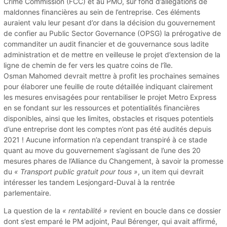
Crime Commission (FCC) et au PMO, sur fond d’allégations de
maldonnes financières au sein de l’entreprise. Ces éléments
auraient valu leur pesant d’or dans la décision du gouvernement
de confier au Public Sector Governance (OPSG) la prérogative de
commanditer un audit financier et de gouvernance sous ladite
administration et de mettre en veilleuse le projet d’extension de la
ligne de chemin de fer vers les quatre coins de l’île.
Osman Mahomed devrait mettre à profit les prochaines semaines
pour élaborer une feuille de route détaillée indiquant clairement
les mesures envisagées pour rentabiliser le projet Metro Express
en se fondant sur les ressources et potentialités financières
disponibles, ainsi que les limites, obstacles et risques potentiels
d’une entreprise dont les comptes n’ont pas été audités depuis
2021 ! Aucune information n’a cependant transpiré à ce stade
quant au move du gouvernement s’agissant de l’une des 20
mesures phares de l’Alliance du Changement, à savoir la promesse
du
« Transport public gratuit pour tous »
, un item qui devrait
intéresser les tandem Lesjongard-Duval à la rentrée
parlementaire.
La question de la
« rentabilité »
revient en boucle dans ce dossier
dont s’est emparé le PM adjoint, Paul Bérenger, qui avait affirmé,