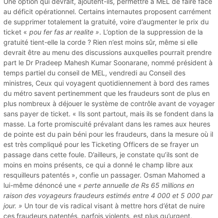
Une option qui devrait, ajoutent-ils, permettre à MEL de faire face
au déficit opérationnel. Certains internautes proposent carrément
de supprimer totalement la gratuité, voire d’augmenter le prix du
ticket «
pou fer fas ar realite »
. L’option de la suppression de la
gratuité tient-elle la corde ? Rien n’est moins sûr, même si elle
devrait être au menu des discussions auxquelles pourrait prendre
part le Dr Pradeep Mahesh Kumar Soonarane, nommé président à
temps partiel du conseil de MEL, vendredi au Conseil des
ministres, Ceux qui voyagent quotidiennement à bord des rames
du métro savent pertinemment que les fraudeurs sont de plus en
plus nombreux à déjouer le système de contrôle avant de voyager
sans payer de ticket. « Ils sont partout, mais ils se fondent dans la
masse. La forte promiscuité prévalant dans les rames aux heures
de pointe est du pain béni pour les fraudeurs, dans la mesure où il
est très compliqué pour les Ticketing Officers de se frayer un
passage dans cette foule. D’ailleurs, je constate qu’ils sont de
moins en moins présents, ce qui a donné le champ libre aux
resquilleurs patentés », confie un passager. Osman Mahomed a
lui-même dénoncé une
« perte annuelle de Rs 65 millions en
raison des voyageurs fraudeurs estimés entre 4 000 et 5 000 par
jour. »
Un tour de vis radical visant à mettre hors d’état de nuire
ces fraudeurs patentés, parfois violents, est plus qu’urgent.