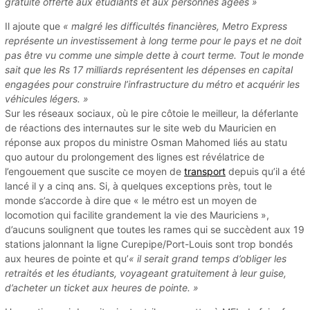
gratuité offerte aux étudiants et aux personnes âgées »
Il ajoute que
« malgré les difficultés financières, Metro Express
représente un investissement à long terme pour le pays et ne doit
pas être vu comme une simple dette à court terme. Tout le monde
sait que les Rs 17 milliards représentent les dépenses en capital
engagées pour construire l’infrastructure du métro et acquérir les
véhicules légers. »
Sur les réseaux sociaux, où le pire côtoie le meilleur, la déferlante
de réactions des internautes sur le site web du Mauricien en
réponse aux propos du ministre Osman Mahomed liés au statu
quo autour du prolongement des lignes est révélatrice de
l’engouement que suscite ce moyen de
transport
depuis qu’il a été
lancé il y a cinq ans. Si, à quelques exceptions près, tout le
monde s’accorde à dire que « le métro est un moyen de
locomotion qui facilite grandement la vie des Mauriciens »,
d’aucuns soulignent que toutes les rames qui se succèdent aux 19
stations jalonnant la ligne Curepipe/Port-Louis sont trop bondés
aux heures de pointe et qu’
« il serait grand temps d’obliger les
retraités et les étudiants, voyageant gratuitement à leur guise,
d’acheter un ticket aux heures de pointe. »