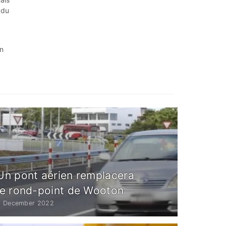
 du
en
Un pont aérien remplacera
le rond-point de Wooton
6 December 2022