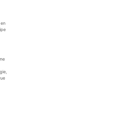
 en
ipe
rme
gie,
rue