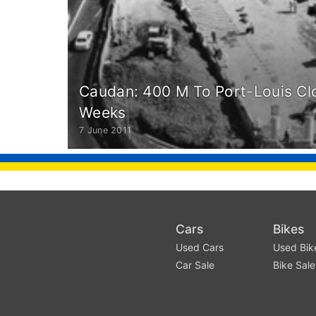
Caudan: 400 M To Port-Louis Cl
Weeks
7 June 2011
Cars
Bikes
Used Cars
Used Bik
Car Sale
Bike Sale