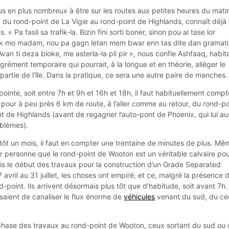
us en plus nombreux à être sur les routes aux petites heures du mati
, du rond-point de La Vigie au rond-point de Highlands, connaît déjà
« Pa fasil sa trafik-la. Bizin fini sorti boner, sinon pou al tase lor
ek mo madam, nou pa gagn letan mem bwar enn tas dite dan gramati
Avan ti deza bloke, me asterla-la pli pir », nous confie Ashfaaq, habit
rément temporaire qui pourrait, à la longue et en théorie, alléger le
 partie de l’île. Dans la pratique, ce sera une autre paire de manches.
pointe, soit entre 7h et 9h et 16h et 18h, il faut habituellement compt
pour à peu près 6 km de route, à l’aller comme au retour, du rond-po
t de Highlands (avant de regagner l’auto-pont de Phoenix, qui lui au
oblèmes).
ôt un mois, il faut en compter une trentaine de minutes de plus. Mê
ur personne que le rond-point de Wooton est un véritable calvaire po
uis le début des travaux pour la construction d’un Grade Separated
avril au 31 juillet, les choses ont empiré, et ce, malgré la présence 
d-point. Ils arrivent désormais plus tôt que d’habitude, soit avant 7h.
ssaient de canaliser le flux énorme de
véhicules
venant du sud, du ce
 phase des travaux au rond-point de Wooton, ceux sortant du sud ou