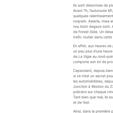
Ils sont désormais de pl
Avant 7h, l’autoroute M1
quelques ralentissements. 
ronpwin. Asterla, mwa 
nou bizin degaze sorti. 
de Forest-Side. Un désag
trafic routier dans cette
En effet, aux heures de 
un peu plus d’une heure 
de La Vigie au rond-poin
comporte son lot de pr
Cependant, depuis bient
si ce n’est un secret po
les automobilistes, dep
Junction à Wooton du 27 
policiers sur chaque ron
Tant bien que mal, ils e
et de l’est.
Ainsi, dans la première