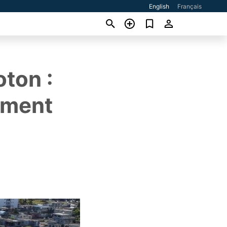
English
Français
ton :
ement