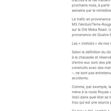
prochains mois, à partir
semaine par le ministèr
Le trafic en provenance 
M3 (Verdun/Terre-Rouge).
sur la Old Moka Road. U
provenance de Quatre-
Les «
trottoirs
» de nos 
Selon la définition du di
à la chaussée et réservé
d’entre eux sont des piè
construits avec des maté
–, ne sont pas entreten
accidents.
Comme, par exemple, la 
mène à la route Royale v
Voici dans quel état se 
trou qui est une source 
Ce trou a été, semble-t-i