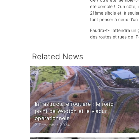
été comblé ! D’un côté, 
21ème siècle et. à seule
font penser à ceux d’un 
Faudra-t-il attendre un 
des routes et rues de P
Related News
Infrastructure routière : le rond-
point de Wooton et le viaduc
opérationnels
2 December 2024