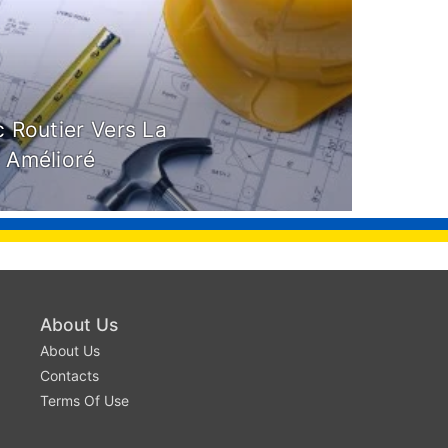
c Routier Vers La
e Amélioré
About Us
About Us
Contacts
Terms Of Use