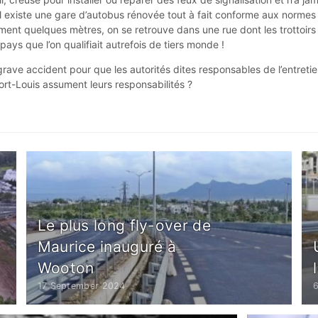
il existe une gare d’autobus rénovée tout à fait conforme aux normes
ment quelques mètres, on se retrouve dans une rue dont les trottoirs
pays que l’on qualifiait autrefois de tiers monde !
grave accident pour que les autorités dites responsables de l’entreti
ort-Louis assument leurs responsabilités ?
Le plus long fly-over de
Maurice inauguré à
Wooton
17 September 2024