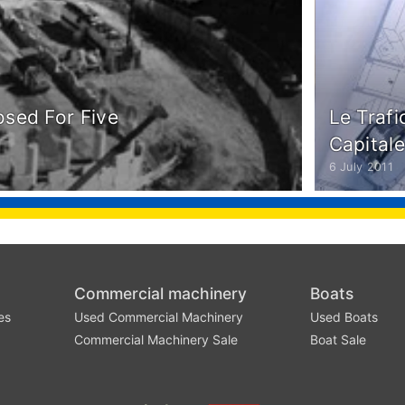
osed For Five
Le Trafi
Capital
6 July 2011
Commercial machinery
Boats
es
Used Commercial Machinery
Used Boats
Commercial Machinery Sale
Boat Sale