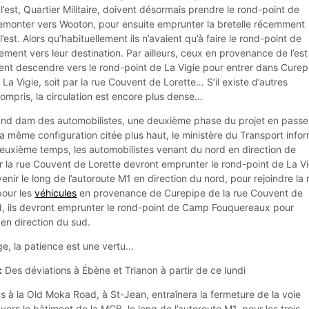
l’est, Quartier Militaire, doivent désormais prendre le rond-point de
monter vers Wooton, pour ensuite emprunter la bretelle récemment
’est. Alors qu’habituellement ils n’avaient qu’à faire le rond-point de
ement vers leur destination. Par ailleurs, ceux en provenance de l’est
vent descendre vers le rond-point de La Vigie pour entrer dans Curep
 La Vigie, soit par la rue Couvent de Lorette… S’il existe d’autres
compris, la circulation est encore plus dense…
u grand dam des automobilistes, une deuxième phase du projet en passe
la même configuration citée plus haut, le ministère du Transport info
deuxième temps, les automobilistes venant du nord en direction de
 la rue Couvent de Lorette devront emprunter le rond-point de La Vi
enir le long de l’autoroute M1 en direction du nord, pour rejoindre la 
pour les
véhicules
en provenance de Curepipe de la rue Couvent de
sud, ils devront emprunter le rond-point de Camp Fouquereaux pour
en direction du sud.
ge, la patience est une vertu…
:
Des déviations à Ébène et Trianon à partir de ce lundi
s à la Old Moka Road, à St-Jean, entraînera la fermeture de la voie
vers le bâtiment de la MCB, le long de l’autoroute M1, pour les trois