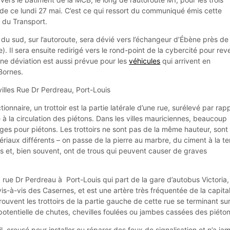
 de ce lundi 27 mai. C’est ce qui ressort du communiqué émis cette
e du Transport.
du sud, sur l’autoroute, sera dévié vers l’échangeur d’Ébène près de 
 Il sera ensuite redirigé vers le rond-point de la cybercité pour reve
ne déviation est aussi prévue pour les
véhicules
qui arrivent en
Bornes.
villes Rue Dr Perdreau, Port-Louis
ctionnaire, un trottoir est la partie latérale d’une rue, surélevé par rap
 à la circulation des piétons. Dans les villes mauriciennes, beaucoup
ges pour piétons. Les trottoirs ne sont pas de la même hauteur, sont
riaux différents – on passe de la pierre au marbre, du ciment à la te
us et, bien souvent, ont de trous qui peuvent causer de graves
rue Dr Perdreau à Port-Louis qui part de la gare d’autobus Victoria,
is-à-vis des Casernes, et est une artère très fréquentée de la capita
trouvent les trottoirs de la partie gauche de cette rue se terminant su
potentielle de chutes, chevilles foulées ou jambes cassées des piéton
l, creusé pour installer ou réparer des feux de signalisation et n’a ja