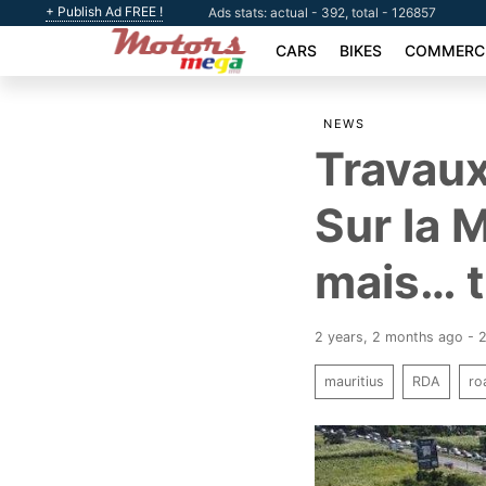
+ Publish Ad FREE !
Ads stats: actual - 392, total - 126857
CARS
BIKES
COMMERCI
NEWS
Travaux
Sur la 
mais… t
2 years, 2 months ago -
mauritius
RDA
ro