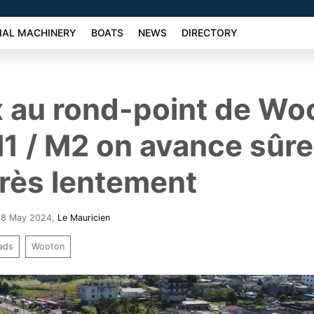
AL MACHINERY
BOATS
NEWS
DIRECTORY
 au rond-point de Woo
M1 / M2 on avance sûr
rès lentement
 28 May 2024
,
Le Mauricien
ads
Wooton