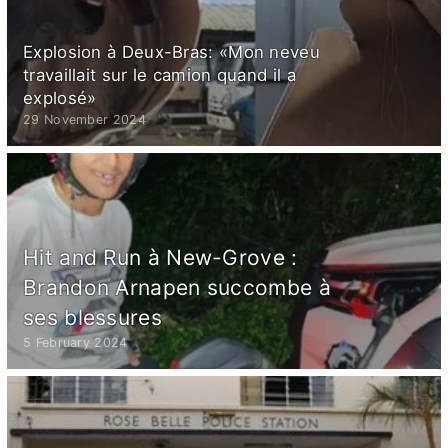
Explosion à Deux-Bras: «Mon neveu
travaillait sur le camion quand il a
explosé»
29 November 2024
Hit and Run à New-Grove :
Brandon Arnapen succombe à
ses blessures
5 February 2024