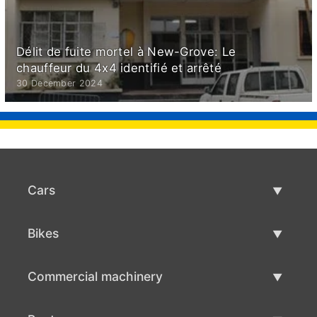
Délit de fuite mortel à New-Grove: Le
chauffeur du 4x4 identifié et arrêté
30 December 2024
Cars
Used Cars
Bikes
Car Sale
Used Bikes
Commercial machinery
Bike Sale
Used Commercial Machinery