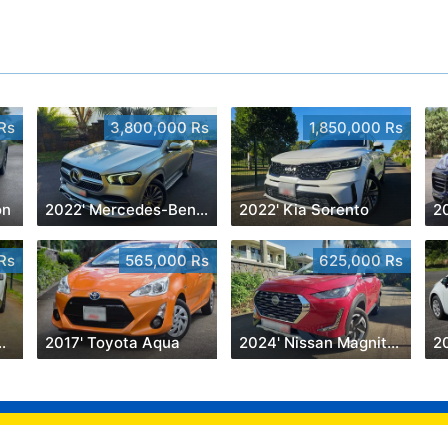
Rs
3,800,000 Rs
1,850,000 Rs
on
2022' Mercedes-Benz GLE 350
2022' Kia Sorento
Rs
565,000 Rs
625,000 Rs
 Line AWD 7 Seater
2017' Toyota Aqua
2024' Nissan Magnite 1.0
20