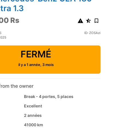
ra 1.3
00 Rs
5
ID: ZOSAzi
2025
FERMÉ
il y a 1 année, 3 mois
from the owner
Break - 4 portes, 5 places
Excellent
2 années
41000 km