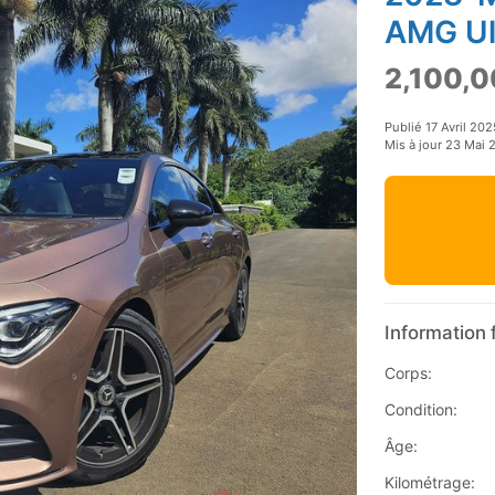
AMG Ult
2,100,0
Publié 17 Avril 202
Mis à jour 23 Mai 
Information 
Corps:
Condition:
Âge:
Kilométrage: