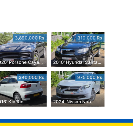
3,890,000 Rs
310,000 Rs
2020' Porsche Cayenne
2010' Hyundai Santa Fe
340,000 Rs
975,000 Rs
16' Kia Rio
2024' Nissan Note