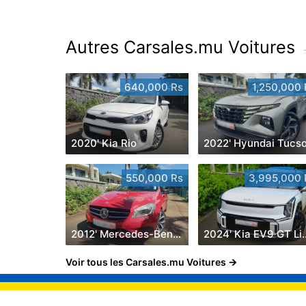
Autres Carsales.mu Voitures
640,000 Rs
1,250,000 
2020' Kia Rio
2022' Hyundai Tucs
550,000 Rs
3,995,000 
2012' Mercedes-Benz A 180
2024' Kia EV9 GT
Voir tous les Carsales.mu Voitures