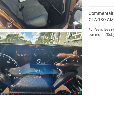
Commentaire
CLA 180 AMG
*5 Years leasi
per month(Subj