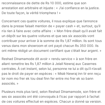
reconnaissance de dette de Rs 10 000, estime que son
arrestation est arbitraire et injuste : « J’ai confiance en la justice.
De toute façon, la vérité triomphera ! »
Concernant ces quatre voitures, il nous explique que l’annonce
dans la presse faisait mention de « payer cash » et, surtout, qu’il
n’a rien à faire avec cette affaire : « Mon frère disait qu’il avait fait
un dépôt sur les quatre voitures et que ses six associés vont
contribuer pour arriver à la somme de Rs 1,87 million. Ils sont tous
venus dans mon showroom et ont payé chacun Rs 350 000. Ils
ont même rédigé un document certifiant que c’était leur argent. »
Reshad Dinamamode dit avoir « rendu service » à son frère en
allant remettre les Rs 1,87 million à Jelall Newraj aux Casernes
centrales. À cet instant, selon lui, personne ne lui a dit qu’il n’avait
pas le droit de payer en espèces : « Misié Newraj inn tir enn reçu
lor nom mo frer ek tou deal finn fer entre mo frer ek so bann
associés. »
Plusieurs mois plus tard, selon Reshad Dinamamode, son frère et
ses six associés ont été convoqués à l’Icac par rapport à l’achat
de ces voitures effectué en espèces. Chacun a donné sa version.