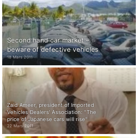
Second hand car market –
beware of defective vehicles
18 Mars 2011
Zaid Ameer, president of Imported
Vehicles Dealers' Association: "The
price of Japanese cars will rise"
22 Mars 2011