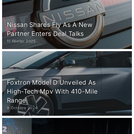
Nissan Shares Fly As A New
Partner Enters Deal Talks
11 Février 2025
Foxtron Model D Unveiled As
High-Tech Mpv With 410-Mile
Range
9 Octobre 2024