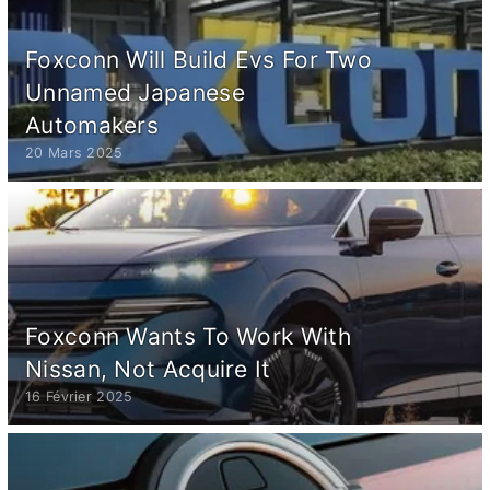
Foxconn Will Build Evs For Two
Unnamed Japanese
Automakers
20 Mars 2025
Foxconn Wants To Work With
Nissan, Not Acquire It
16 Février 2025