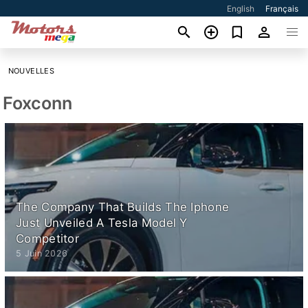
English
Français
NOUVELLES
Foxconn
The Company That Builds The Iphone
Just Unveiled A Tesla Model Y
Competitor
5 Juin 2026