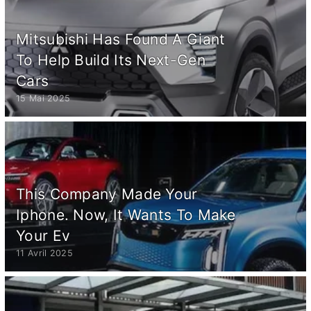
Mitsubishi Has Found A Giant
To Help Build Its Next-Gen
Cars
15 Mai 2025
This Company Made Your
Iphone. Now, It Wants To Make
Your Ev
11 Avril 2025