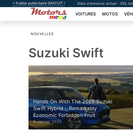
+ Publier publicitaire GRATUIT !
Stats d'annonce: actuel - 392, to
VOITURES
MOTOS
VÉH
NOUVELLES
Suzuki Swift
Hands On With The 2025 Suzuki
Swift Hybrid - Remarkably
Economic Forbidden Fruit
9 Janvier 2025