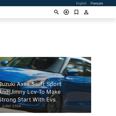
English
Français
Suzuki Axes Swift Sport
And Jimny Lcv To Make
Strong Start With Evs
 Juillet 2024