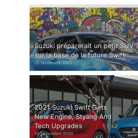
Suzuki préparerait un petit SUV
sur la base de la future Swift
25 Novembre 2021
2021 Suzuki Swift Gets
New Engine, Styling And
Tech Upgrades
10 Septembre 2020