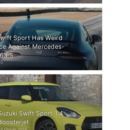
Swift Sport Has Weird
ce Against Mercedes-
63 S
20
Suzuki Swift Sport 1.4
Boosterjet
6 Février 2019