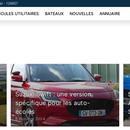
tal - 126857
ICULES UTILITAIRES
BATEAUX
NOUVELLES
ANNUAIRE
Suzuki Swift : une version
spécifique pour les auto-
écoles
6 Octobre 2024
3