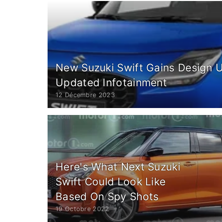
New Suzuki Swift Gains Design 
Updated Infotainment
12 Décembre 2023
Here's What Next Suzuki
Swift Could Look Like
Based On Spy Shots
19 Octobre 2022