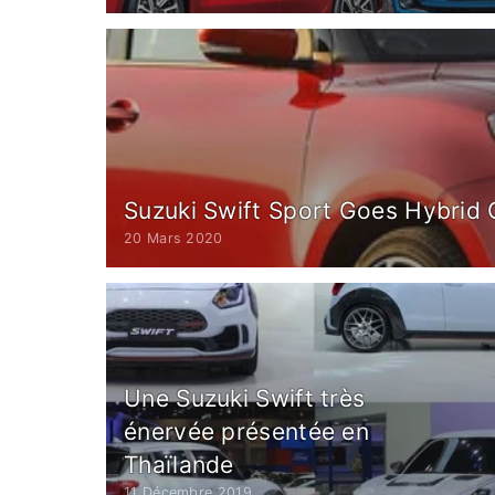
Suzuki Swift Sport Goes Hybrid 
20 Mars 2020
Une Suzuki Swift très
énervée présentée en
Thaïlande
11 Décembre 2019