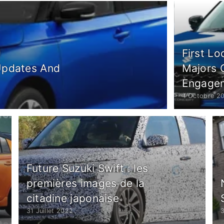
First Lo
Updates And
Majors 
Engage
4 Octobre 2
Future Suzuki Swift : les
premières images de la
citadine japonaise
31 Juillet 2022
3