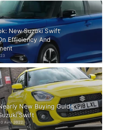
ok: New Suzuki Swift
On Efficiency And
ment
023
Nearly New Buying Guide:
Suzuki Swift
0 Avril 2022