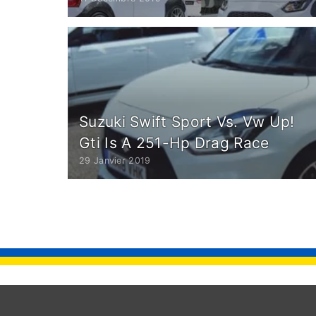
Suzuki Swift Sport Vs. Vw Up!
Gti Is A 251-Hp Drag Race
29 Janvier 2019