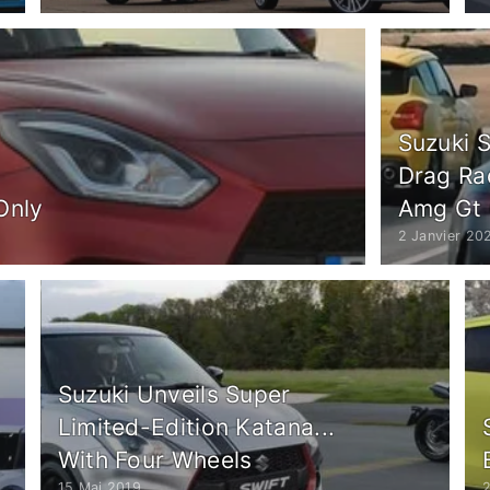
Suzuki 
Drag Ra
Only
Amg Gt 
2 Janvier 20
Suzuki Unveils Super
Limited-Edition Katana...
With Four Wheels
15 Mai 2019
2