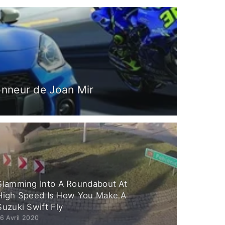
onneur de Joan Mir
Slamming Into A Roundabout At
High Speed Is How You Make A
Suzuki Swift Fly
6 Avril 2020