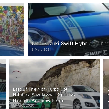
Une Suzuki Swift Hybrid en l'h
3 Mars 2021
Last Of The Non-Turbo Hot
Hatches: Suzuki Swift Sport Vs
Naturally Aspirated Rivals
27 Août 2020
1