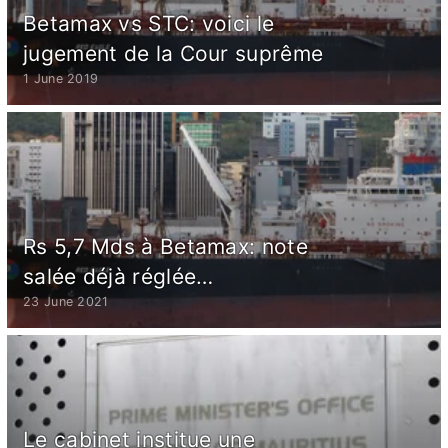
Betamax vs STC: voici le
jugement de la Cour suprême
1 June 2019
Rs 5,7 Mds à Betamax: note
salée déjà réglée…
23 June 2021
Le cabinet institue une