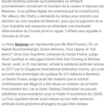
devait toutefois préciser qu'il présentera un affidavit
prochainement concernant le montant de la caution à déposer par
Betamax, si sa pétition légale est entendue par le Conseil privé.
Par ailleurs, Me Chetty a demandé du temps pour prendre une
décision sur une requête de Betamax, pour que le jugement de la
Cour Suprême soit suspendu en attendant une éventuelle
détermination du Conseil privé en appel. L'affaire sera appelée à
nouveau le 24 juin.
La firme
Betamax
est représentée par Me Rishi Pursem, SC, et
Rajesh Bucktowonsingh, Senior Attorney. Pour rappel, le "
full
bench
" de la Cour Suprême, composé du Senior Puisne Judge
Asraf Caunhye et des juges David Chan Kan Choeng et Nirmala
Devat, avait, le 31 mai dernier, annulé la sentence arbitrale rendue
en 2017 par le Singapore International Arbitration Centre, qui avait
accordé des dommages de quelque Rs 4,5 milliards à Betamax.
Le Senior Puisne Judge avait fait ressortir que le contrat
d'affrètement est illégal et a été alloué en violation de la Public
Procurement Act, car la State Trading Corporation ne pouvait
bénéficier d'une exemption pour la Public Procurement Act 2009.
La Cour suprême devait aussi statuer qu'une telle sentence
arbitrale d'une juridiction étrangère ne peut être rendue