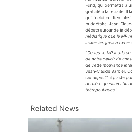
Fund, qui permettra à u
gratuité à la retraite. 
qu'il inclut cet item ain
budgétaire. Jean-Claude
débats autour de la dép
médiatique que le MP mè
inciter les gens à fumer
"
Certes, le MP a pris un 
de notre devoir de consc
de cette mouvance inter
Jean-Claude Barbier. C
cet aspect",
il plaide p
dernière question afin d
thérapeutiques."
Related News