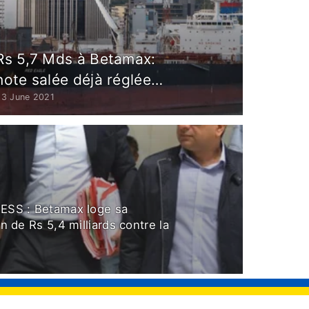
Rs 5,7 Mds à Betamax:
note salée déjà réglée…
23 June 2021
SS : Betamax loge sa
n de Rs 5,4 milliards contre la