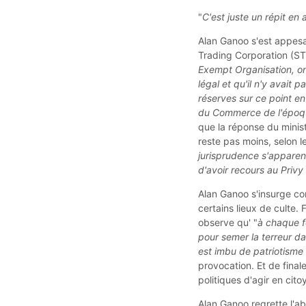
"
C'est juste un répit en
Alan Ganoo s'est appesan
Trading Corporation (ST
Exempt Organisation, ont
légal et qu'il n'y avait
réserves sur ce point en
du Commerce de l'époq
que la réponse du minist
reste pas moins, selon l
jurisprudence s'apparen
d'avoir recours au Privy
Alan Ganoo s'insurge c
certains lieux de culte.
observe qu' "
à chaque fo
pour semer la terreur da
est imbu de patriotisme
provocation. Et de fina
politiques d'agir en cit
Alan Ganoo regrette l'ab