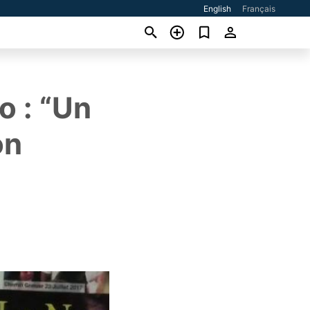
English
Français
o : “Un
on