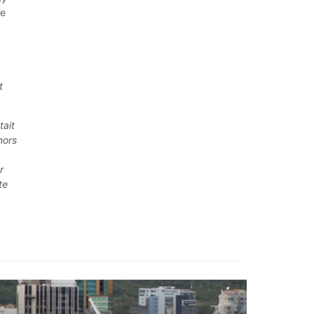
de
t
tait
hors
r
te