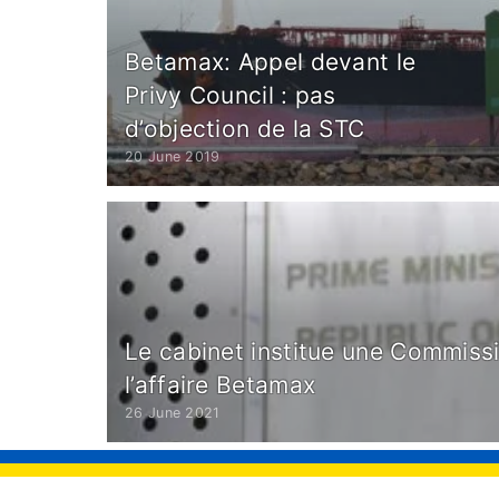
Betamax: Appel devant le
Privy Council : pas
d’objection de la STC
20 June 2019
Le cabinet institue une Commiss
l’affaire Betamax
26 June 2021