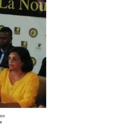
ion
re