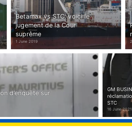
Betamax vs STC: voici le
jugement de la Cour
suprême
1 June 2019
GM BUSINE
ion d’enquête sur
réclamatio
STC
16 June 2021