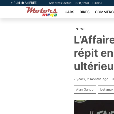
+ Publish Ad FREE !
Ads stats: actual - 388, total - 126857
CARS
BIKES
COMMERCI
NEWS
L’Affai
répit e
ultérie
7 years, 2 months ago - 
Alan Ganoo
betamax