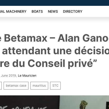
AL MACHINERY
BOATS
NEWS
DIRECTORY
re Betamax – Alan Gano
n attendant une décisi
ure du Conseil privé”
3 June 2019
,
Le Mauricien
betamax case
mauritius
STC