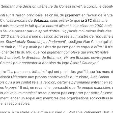
 attendant une décision ultérieure du Conseil privé"
, a conclu le déput
ti sur la raison principale, selon lui, du jugement en faveur de la Sta
C). "
Les avocats de
Betamax
, sous prétexte que
la STC
était une
 mis en avant le fait que le contrat alloué à leur client en 2009 était
 pas lieu de passer par un appel d'offre. Or, j'avais moi-même émis des
 2010 par le biais d'une question adressée au ministre de l'Industrie 
ue, Showkutally Soodhun, au Parlement
", souligne Alan Ganoo qui aj
re était qu' "
il n'y avait pas lieu de passer par un appel d'offre
." Il n'
e chef de file du MP, que "
ce jugement complexe qui enrichit notre
te à un répit, le directeur de Betamax, Vikram Bhunjun, envisageant
 Council pour contester la décision du juge Ashraf Caunhye."
ontre
"les personnes infectes"
qui ont peint des graffitis sur les murs 
 Faisant référence aux propos controversés du ministre, Alan Ganoo
is qu'il a un conflit lié à la religion, certains pyromanes entrent en s
ns le pays.
" Il est, en revanche, persuadé que "
le peuple mauricien, 
 et de valeurs morales"
ne se laissera pas emporter par cette énième
lement lancer un appel aux membres des organisations socioculturelle
oyens responsables.
sence, à ce stade, de la mise sur pied du Portable Retirement Gratui