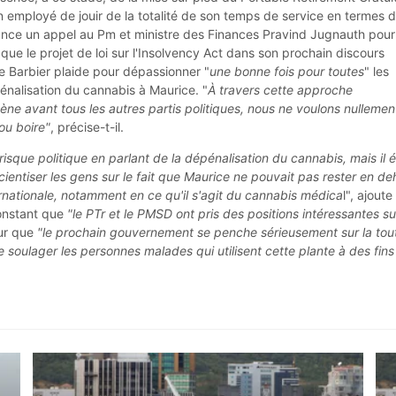
n employé de jouir de la totalité de son temps de service en termes 
Il lance un appel au Pm et ministre des Finances Pravind Jugnauth pour
si que le projet de loi sur l'Insolvency Act dans son prochain discours
 Barbier plaide pour dépassionner "
une bonne fois pour toutes
" les
énalisation du cannabis à Maurice. "
À travers cette approche
ne avant tous les autres partis politiques, nous ne voulons nullemen
 ou boire"
, précise-t-il.
risque politique en parlant de la dépénalisation du cannabis, mais il é
ientiser les gens sur le fait que Maurice ne pouvait pas rester en de
nationale, notamment en ce qu'il s'agit du cannabis médica
l", ajoute
onstant que
"le PTr et le PMSD ont pris des positions intéressantes su
our que
"le prochain gouvernement se penche sérieusement sur la tou
e soulager les personnes malades qui utilisent cette plante à des fins