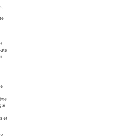
é.
te
et
oute
en
de
cène
qui
s et
ty