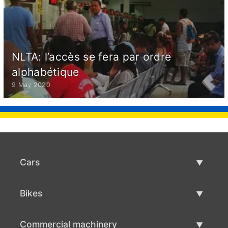
NLTA: l’accès se fera par ordre
alphabétique
9 May 2020
Cars
Used Cars
Bikes
Car Sale
Used Bikes
Commercial machinery