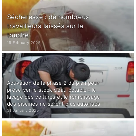
Sécheresse : de nombreux
travailleurs laissés sur la
touche
15 February 2025
Activation de la phase 2 du plan pour
préserver le stock d’eau potable : le
lavage des voitures et le remplissage
des piscines ne seront plus autorisés
31 January 2025