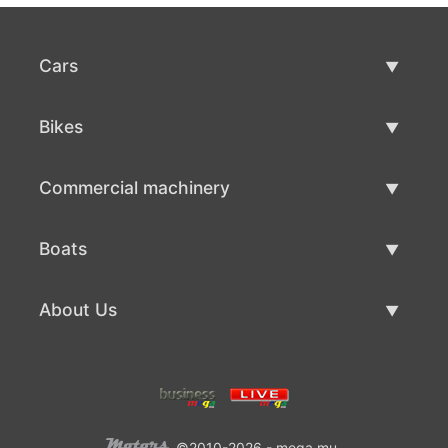
Cars
Used Cars
Bikes
Car Sale
Used Bikes
Commercial machinery
Bike Sale
Used Commercial Machinery
Boats
Commercial Machinery Sale
Used Boats
About Us
Boat Sale
About Us
Contacts
©2010-2026 - mega.mu