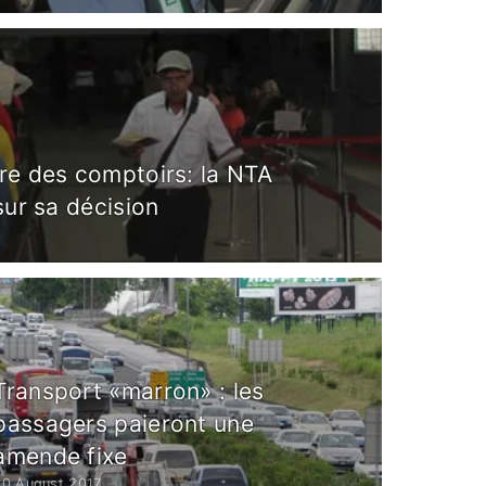
re des comptoirs: la NTA
sur sa décision
Transport «marron» : les
passagers paieront une
amende fixe
20 August 2017