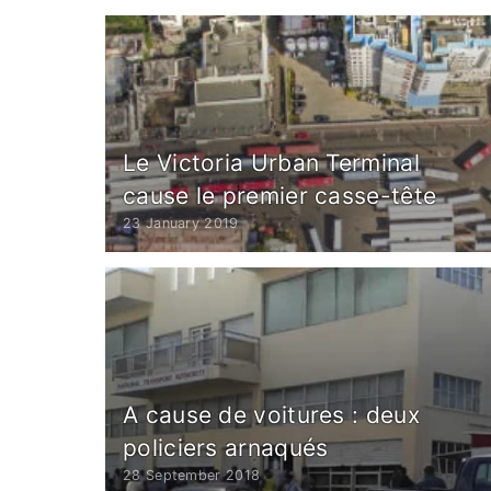
Le Victoria Urban Terminal
cause le premier casse-tête
23 January 2019
A cause de voitures : deux
policiers arnaqués
28 September 2018