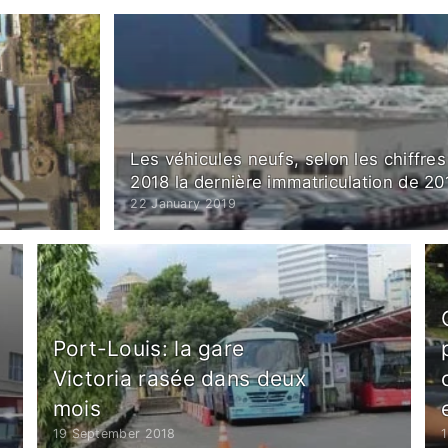
Les véhicules neufs, selon les chiffre
2018 la dernière immatriculation de 20
22 January 2019
Port-Louis: la gare
Victoria rasée dans deux
mois
19 September 2018