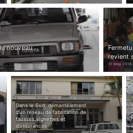
 du nouveau
Fermetu
revient 
31 May 2018
Dans le Sud: démantèlement
d’un réseau de fabrication de
fausses vignettes et
d’assurances
4 May 2018