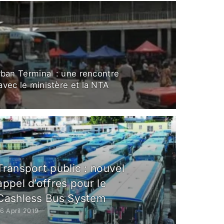
rban Terminal : une rencontre
vec le ministère et la NTA
Transport public : nouvel
appel d’offres pour le
Cashless Bus System
6 April 2019