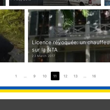
Licence révoquée: un chauffeur
sur la NTA
23 March 2017
1
…
9
10
11
12
13
…
16