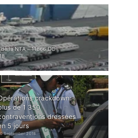
s de la NTA – 11866 DC
18
Opérations crackdown:
plus de 1 350
contraventions dressées
en 5 jours
10 September 2018