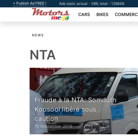
+ Publish Ad FREE !
Ads stats: actual - 386, total - 126848
CARS
BIKES
COMMERCI
NEWS
NTA
Fraude à la NTA: Somduth
Koosool libéré sous
caution
10 September 2019