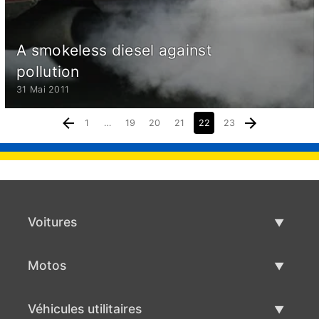
A smokeless diesel against
pollution
31 Mai 2011
1
…
19
20
21
22
23
Voitures
Voitures d'occasion
Motos
Vente de voiture
Motos d'occasion
Véhicules utilitaires