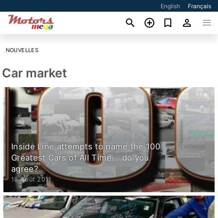
English
Français
NOUVELLES
Car market
Inside Line attempts to name the 100
Greatest Cars of All Time... do you
agree?
18 Août 2011