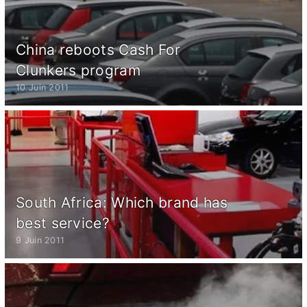
China reboots Cash For
Clunkers program
10 Juin 2011
South Africa: Which brand has
best service?
9 Juin 2011