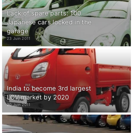
Lack of spare parts: 100
Japanese cars locked in the
garage
23 Juin 2011
India to become 3rd largest
LCV market by 2020
20 Juin 2011