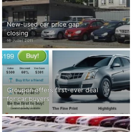
New-used car price gap
closing
16 Juillet 2011
Groupon offers first-ever deal
for car buyers
14 Juillet 2011