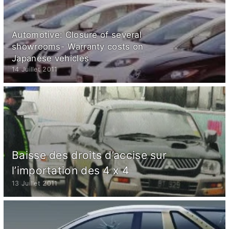
Automotive: Closure of several
showrooms- Warranty costs on
Japanese vehicles
14 Juillet 2011
Baisse des droits d’accise sur
l’importation des 4 x 4
13 Juillet 2011