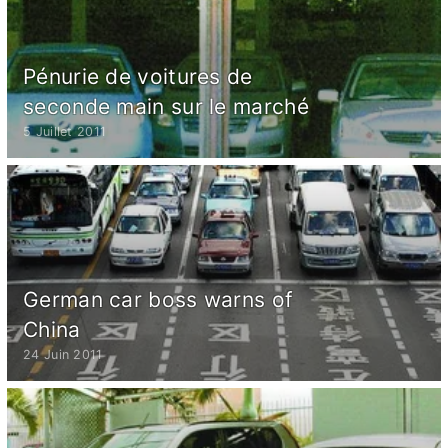
Pénurie de voitures de
seconde main sur le marché
5 Juillet 2011
German car boss warns of
China
24 Juin 2011