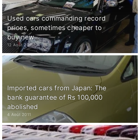
Used cars commanding record
prices, sometimes cheaper to
buy new
12 Août 2011
Imported cars from Japan: The
bank guarantee of Rs 100,000
abolished
4 Août 2011