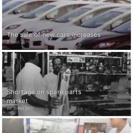
The sale of new cars increases
2 Août 2011
Shortage on spare parts
market
26 Juillet 2011