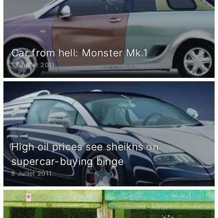
Car from hell: Monster Mk.1
13 Juillet 2011
High oil prices see sheikhs on
supercar-buying binge
8 Juillet 2011