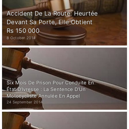
Accident De La Route: Heurtée
Devant Sa Porte, Elle Obtient
Rs 150 000
8 October 2014
Six Mois De Prison Pour Conduite En
État D’Ivresse : La Sentence D’Un
Motocycliste Annulée En Appel
24 September 2014