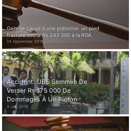
Gain de cause à une piétonne: un pied
fracturé coûte Rs 243 000 à la RDA
24 September 2016
Accident: UBS Sommée De
Verser Rs 175 000 De
Dommages À Un Piéton
4 July 2016