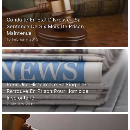
Conduite En État D’Ivresse : Sa
Sentence De Six Mois De Prison
Maintenue
10 February 2015
Pour Une Histoire De Parking: Il Se
Retrouve En Prison Pour Homicide
Involontaire
7 January 2015