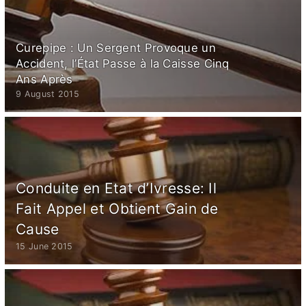
Curepipe : Un Sergent Provoque un
Accident, l’État Passe à la Caisse Cinq
Ans Après
9 August 2015
Conduite en Etat d’Ivresse: Il
Fait Appel et Obtient Gain de
Cause
15 June 2015