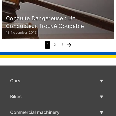
Conduite Dangereuse : Un
Conducteur Trouvé Coupable
18 November 2013
1
2
3
Cars
Used Cars
Bikes
Car Sale
Used Bikes
Commercial machinery